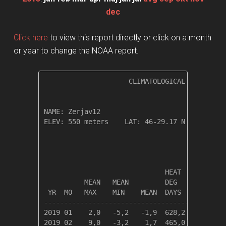
dec
Click here
to view this report directly or click on a month
or year to change the NOAA report.
                     CLIMATOLOGICAL SUMMARY f
NAME: Zerjav12                  

ELEV: 550 meters    LAT: 46-29.17 N    LONG: 
                                       TEMPER
                              HEAT    COOL   
          MEAN   MEAN         DEG     DEG    
 YR  MO   MAX    MIN    MEAN  DAYS    DAYS   
---------------------------------------------
2019 01    2,0   -5,2   -1,9  628,2    0,0   
2019 02    9,0   -3,2    1,7  465,0    0,0   