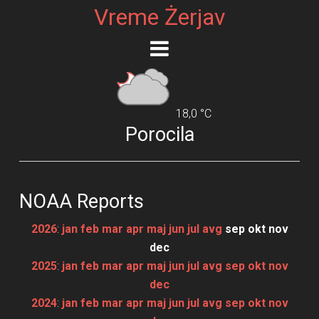
Vreme Żerjav
18,0 °C
Porocila
NOAA Reports
2026
:
jan
feb
mar
apr
maj
jun
jul
avg
sep
okt
nov
dec
2025
:
jan
feb
mar
apr
maj
jun
jul
avg
sep
okt
nov
dec
2024
:
jan
feb
mar
apr
maj
jun
jul
avg
sep
okt
nov