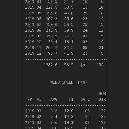
2019 03   56,5   21,7    18      6      3     
2019 04  122,5   39,9    11     16      7     
2019 05  195,8   46,6    29     18     12     
2019 06  107,2   45,6    22     14      7     
2019 07  159,6   56,5    28     15      9     
2019 08  111,9   39,9    24     12      8     
2019 09  158,5   37,3    02     15     10     
2019 10   39,4   16,1    02     14      4     
2019 11  205,1   34,2    05     21     13     
2019 12   92,7   41,9    21      8      5     
----------------------------------------------
        1382,6   56,5   jul    154     84     
           WIND SPEED (m/s)

                                DOM

 YR  MO    AVG     HI   DATE    DIR

-----------------------------------

2019 01    0,2   12,6     03    137

2019 02    0,4   12,8     12    139

2019 03    0,6   19,1     07    120

2019 04    0,6   15,9     03    115
