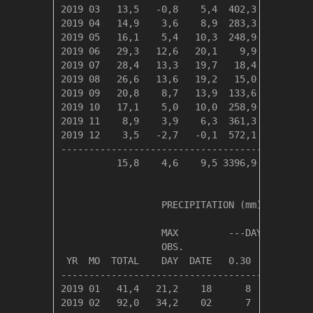
2019 03   13,5   -0,8    5,4  402,3    0,0   
2019 04   14,9    3,6    8,9  283,3    0,0   
2019 05   16,1    5,4   10,3  248,9    0,0   
2019 06   29,3   12,6   20,1    9,9   63,7   
2019 07   28,4   13,3   19,7   18,4   60,6   
2019 08   26,6   13,6   19,2   15,0   40,6   
2019 09   20,8    8,7   13,9  133,6    0,7   
2019 10   17,1    5,0   10,0  258,9    0,0   
2019 11    8,9    3,9    6,3  361,3    0,0   
2019 12    3,5   -2,7   -0,1  572,1    0,0   
---------------------------------------------
          15,8    4,6    9,5 3396,9  165,6   
                  PRECIPITATION (mm)

                  MAX         ---DAYS OF RAIN-
                  OBS.               OVER

 YR  MO  TOTAL    DAY  DATE   0.30   3.00  30.
----------------------------------------------
2019 01   41,4   21,2    18      8      2     
2019 02   92,0   34,2    02      7      4     