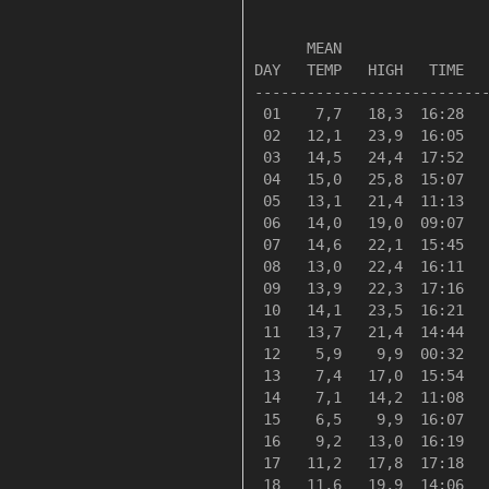
                           
      MEAN                 
DAY   TEMP   HIGH   TIME   
---------------------------
 01    7,7   18,3  16:28   
 02   12,1   23,9  16:05   
 03   14,5   24,4  17:52   
 04   15,0   25,8  15:07   
 05   13,1   21,4  11:13   
 06   14,0   19,0  09:07   
 07   14,6   22,1  15:45   
 08   13,0   22,4  16:11   
 09   13,9   22,3  17:16   
 10   14,1   23,5  16:21   
 11   13,7   21,4  14:44   
 12    5,9    9,9  00:32   
 13    7,4   17,0  15:54   
 14    7,1   14,2  11:08   
 15    6,5    9,9  16:07   
 16    9,2   13,0  16:19   
 17   11,2   17,8  17:18   
 18   11,6   19,9  14:06   