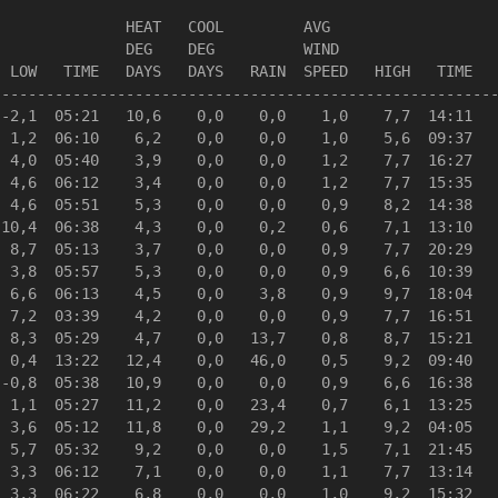
              HEAT   COOL         AVG

              DEG    DEG          WIND                  
 LOW   TIME   DAYS   DAYS   RAIN  SPEED   HIGH   TIME   
--------------------------------------------------------
-2,1  05:21   10,6    0,0    0,0    1,0    7,7  14:11   
 1,2  06:10    6,2    0,0    0,0    1,0    5,6  09:37   
 4,0  05:40    3,9    0,0    0,0    1,2    7,7  16:27   
 4,6  06:12    3,4    0,0    0,0    1,2    7,7  15:35   
 4,6  05:51    5,3    0,0    0,0    0,9    8,2  14:38   
10,4  06:38    4,3    0,0    0,2    0,6    7,1  13:10   
 8,7  05:13    3,7    0,0    0,0    0,9    7,7  20:29   
 3,8  05:57    5,3    0,0    0,0    0,9    6,6  10:39   
 6,6  06:13    4,5    0,0    3,8    0,9    9,7  18:04   
 7,2  03:39    4,2    0,0    0,0    0,9    7,7  16:51   
 8,3  05:29    4,7    0,0   13,7    0,8    8,7  15:21   
 0,4  13:22   12,4    0,0   46,0    0,5    9,2  09:40   
-0,8  05:38   10,9    0,0    0,0    0,9    6,6  16:38   
 1,1  05:27   11,2    0,0   23,4    0,7    6,1  13:25   
 3,6  05:12   11,8    0,0   29,2    1,1    9,2  04:05   
 5,7  05:32    9,2    0,0    0,0    1,5    7,1  21:45   
 3,3  06:12    7,1    0,0    0,0    1,1    7,7  13:14   
 3,3  06:22    6,8    0,0    0,0    1,0    9,2  15:32   