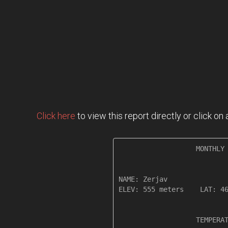
Click here
to view this report directly or click o
                   MONTHLY 
NAME: Zerjav               
ELEV: 555 meters    LAT: 46
                   TEMPERAT