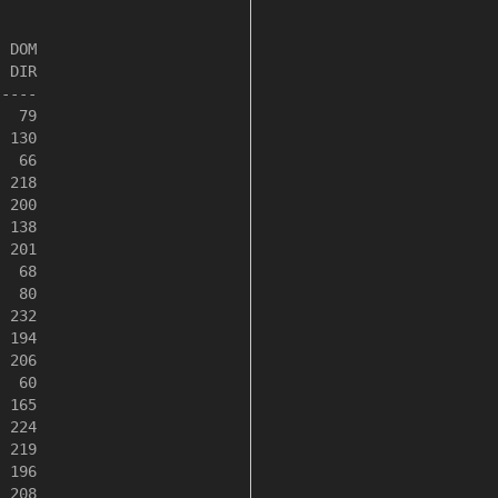
 DOM

 DIR

----

  79

 130

  66

 218

 200

 138

 201

  68

  80

 232

 194

 206

  60

 165

 224

 219

 196

 208
