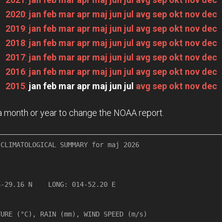
2020
:
jan
feb
mar
apr
maj
jun
jul
avg
sep
okt
nov
dec
2019
:
jan
feb
mar
apr
maj
jun
jul
avg
sep
okt
nov
dec
2018
:
jan
feb
mar
apr
maj
jun
jul
avg
sep
okt
nov
dec
2017
:
jan
feb
mar
apr
maj
jun
jul
avg
sep
okt
nov
dec
2016
:
jan
feb
mar
apr
maj
jun
jul
avg
sep
okt
nov
dec
2015
:
jan
feb
mar
apr
maj
jun
jul
avg
sep
okt
nov
dec
n a month or year to change the NOAA report.
CLIMATOLOGICAL SUMMARY for maj 2026

   

-29.16 N    LONG: 014-52.20 E

URE (°C), RAIN (mm), WIND SPEED (m/s)
