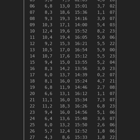
 06    6,8   13,0  15:01    3,7  02:50   11,5
 07    8,3   18,6  15:36    1,1  07:16   10,0
 08    9,3   19,3  14:16    3,0  07:12    9,0
 09   10,3   17,1  14:00    5,4  03:26    8,1
 10   12,4   19,6  15:52    8,2  23:16    6,0
 11   10,4   19,4  16:05    5,0  06:31    8,0
 12    9,2   15,3  16:21    5,5  22:54    9,1
 13   10,5   17,0  16:54    5,9  00:05    7,9
 14   10,7   17,6  15:12    5,5  23:44    7,6
 15    9,4   15,0  13:55    5,2  04:32    8,9
 16    8,3   14,2  13:56    3,0  23:58   10,1
 17    6,0   13,7  14:39    0,2  07:42   12,4
 18    8,1   16,0  15:24    4,7  21:24   10,3
 19    6,8   11,9  14:46    2,7  08:26   11,5
 20    6,6   13,1  16:12    1,1  07:55   11,7
 21   11,1   16,0  15:34    7,3  07:28    7,2
 22   11,2   18,3  16:26    6,8  23:57    7,1
 23    9,4   16,0  14:56    5,1  06:24    8,9
 24    6,4   13,6  15:40    3,6  07:02   11,9
 25    6,0   13,2  15:50    2,6  06:12   12,4
 26    5,7   12,4  12:52    1,8  06:27   12,6
 27    4,3    8,6  15:33    1,8  22:53   14,1