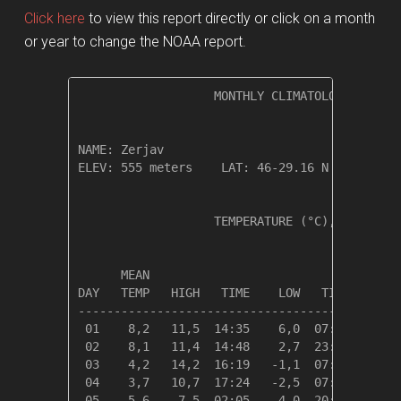
Click here
to view this report directly or click on a month
or year to change the NOAA report.
                   MONTHLY CLIMATOLOGICAL SUM
NAME: Zerjav                  

ELEV: 555 meters    LAT: 46-29.16 N    LONG: 
                   TEMPERATURE (°C), RAIN (mm
                                         HEAT
      MEAN                               DEG 
DAY   TEMP   HIGH   TIME    LOW   TIME   DAYS
---------------------------------------------
 01    8,2   11,5  14:35    6,0  07:06   10,1
 02    8,1   11,4  14:48    2,7  23:56   10,3
 03    4,2   14,2  16:19   -1,1  07:15   14,1
 04    3,7   10,7  17:24   -2,5  07:14   14,6
 05    5,6    7,5  02:05    4,0  20:27   12,8