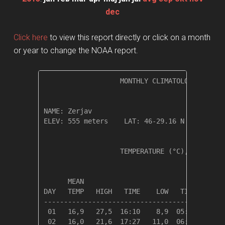
dec
Click here
to view this report directly or click on a month
or year to change the NOAA report.
                   MONTHLY CLIMATOLOGICAL SUM
NAME: Zerjav                  

ELEV: 555 meters    LAT: 46-29.16 N    LONG: 
                   TEMPERATURE (°C), RAIN (mm
                                         HEAT
      MEAN                               DEG 
DAY   TEMP   HIGH   TIME    LOW   TIME   DAYS
---------------------------------------------
 01   16,9   27,5  16:10    8,9  05:55    1,4
 02   16,0   21,6  17:27   11,0  06:01    2,3