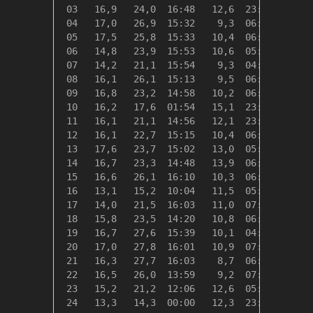
 03   16,9   24,0  16:48   12,6  23:44    1,4
 04   17,0   26,9  15:32    9,3  06:36    1,3
 05   17,5   25,8  15:33   10,4  06:23    0,8
 06   14,8   23,9  15:53   10,6  05:34    3,5
 07   14,2   21,1  15:54    9,3  04:48    4,1
 08   16,1   26,1  15:13    9,5  06:40    2,3
 09   16,8   23,2  14:58   10,2  06:13    1,5
 10   16,2   17,6  01:54   15,1  23:39    2,1
 11   16,1   21,1  14:56   12,1  23:57    2,2
 12   16,1   22,7  15:15   10,4  06:16    2,3
 13   17,6   23,7  15:02   13,0  05:51    0,7
 14   16,7   23,3  14:48   13,9  06:40    1,6
 15   16,6   26,1  16:10   10,3  06:51    1,7
 16   13,1   15,2  10:04   11,5  05:28    5,2
 17   14,0   21,5  16:03   11,0  07:05    4,3
 18   15,8   23,5  14:20   10,8  06:05    2,5
 19   16,7   27,6  15:39   10,1  04:38    1,6
 20   17,0   27,8  16:01   10,9  07:06    1,3
 21   16,3   27,7  16:03    8,7  06:36    2,0
 22   16,5   26,0  13:59    9,2  07:06    1,8
 23   15,2   21,2  12:06   12,6  05:27    3,1
 24   13,3   14,3  00:00   12,3  23:09    5,1